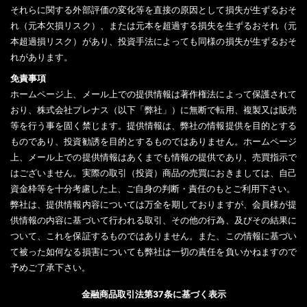
それらに関する外部評価の変化等を直接の原因として損失が生ずるおそ
れ（元本欠損リスク）、または元本を超過する損失を生ずるおそれ（元
本超過損リスク）があり、投資手法によっても同様の損失が生ずるおそ
れがあります。
免責事項
ホームページ上、メール上での提供情報は著作権法によって保護されて
おり、株式会社プレナス（以下「弊社」）に無断で転用、複製又は販売
等を行う事を固く禁じます。提供情報は、弊社の情報提供を目的とする
ものであり、投資勧誘を目的とするものではありません。ホームページ
上、メール上での提供情報はあくまでも情報の提供であり、売買指示で
はございません。実際の取引（投資）商品の売買におきましては、自己
資金枠等を十分考慮した上、ご自身の判断・責任のもとご利用下さい。
弊社は、提供情報内容については万全を期しておりますが、会員様が提
供情報の内容に基づいて行われる取引、その他の行為、及びその結果に
ついて、これを保証するものではありません。また、この情報に基づい
て被った如何なる損害についても弊社は一切の責任を負いかねますので
予めご了承下さい。
金融商品取引法第37条に基づく表示