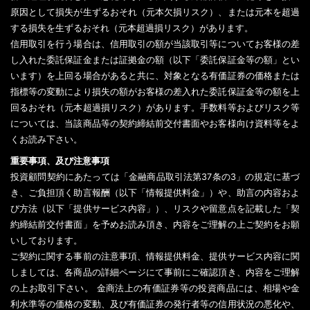
原因として損失が生ずるおそれ（元本欠損リスク）、または元本を超過
する損失を生ずるおそれ（元本超過損リスク）があります。
信用取引を行う場合は、信用取引の額が当該取引等についてお客様の差
し入れた委託保証金または証拠金の額（以下「委託保証金等の額」とい
います）を上回る場合があると共に、対象となる有価証券の価格または
指標等の変動により損失の額がお客様の差入れた委託保証金等の額を上
回るおそれ（元本超過損リスク）があります。手数料等およびリスク等
については、当該商品等の契約締結前交付書面やお客様向け資料等をよ
くお読み下さい。
重要事項、及び注意事項
投資顧問契約にあたっては「金融商品取引法第37条の3」の規定に基づ
き、ご負担頂く助言報酬（以下「情報提供料金」）や、助言の内容およ
び方法（以下「提供サービス内容」）、リスクや留意点を記載した「契
約締結前交付書面」を予めお読み頂き、内容をご理解の上ご契約をお願
いしております。
ご契約に関する事前の注意事項、情報提供料金、提供サービス内容に関
しましては、各商品の詳細ページにて事前にご確認頂き、内容をご理解
の上お取引下さい。 金商法上の有価証券等の投資商品には、相場や金
利水準等の価格の変動、及び有価証券の発行者等の信用状況の悪化や、